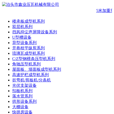
5米加重
楼承板成型机系列
双层机系列
挡风抑尘声屏障设备系列
U型槽设备
异型设备系列
开卷校平纵剪系列
琉璃瓦成型机系列
C/Z型钢檩条压型机系列
角驰压型机系列
屋面板、墙面板成型机系列
高速护栏成型机系列
折弯机/剪板机/分条机
光伏支架设备
扣板机系列
落水管系列
拱形设备系列
大棚设备
快拼房设备