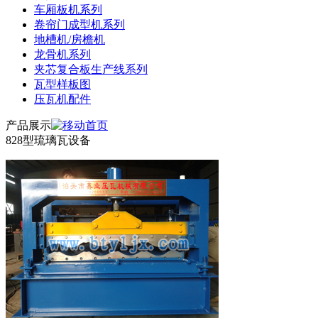
车厢板机系列
卷帘门成型机系列
地槽机/房檐机
龙骨机系列
夹芯复合板生产线系列
瓦型样板图
压瓦机配件
产品展示
828型琉璃瓦设备