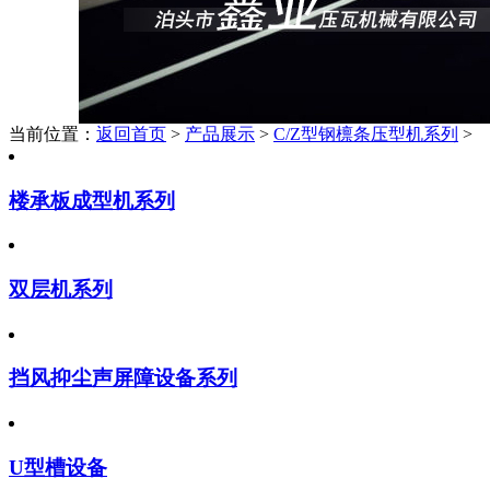
当前位置：
返回首页
>
产品展示
>
C/Z型钢檩条压型机系列
>
楼承板成型机系列
双层机系列
挡风抑尘声屏障设备系列
U型槽设备